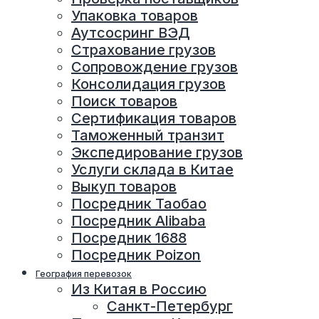
Упаковка товаров
Аутсосринг ВЭД
Страхование грузов
Сопровождение грузов
Консолидация грузов
Поиск товаров
Сертификация товаров
Таможенный транзит
Экспедирование грузов
Услуги склада в Китае
Выкуп товаров
Посредник Таобао
Посредник Alibaba
Посредник 1688
Посредник Poizon
География перевозок
Из Китая в Россию
Санкт-Петербург