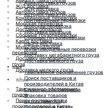
Авиадоставка грузов
Авиадоставка грузов
Ж/Д доставка
Ж/Д доставка
Автодоставка грузов
Автодоставка грузов
Контейнерные перевозки
Контейнерные перевозки
Морская перевозка
Морская перевозка
Доставка образцов
Доставка образцов
Сборные грузоперевозки
Сборные грузоперевозки
Карго доставка
Карго доставка
Мультимодальные
Мультимодальные перевозки
перевозки
Доставку негабаритного груза
Доставку негабаритного
Доставка мелкого груза
груза
Услуги
Доставка мелкого груза
Таможенное оформление грузов
Поиск поставщиков и
Услуги
производителей в Китае
Таможенное оформление
Проверка поставщиков
грузов
Упаковка товаров
Поиск поставщиков и
Аутсосринг ВЭД
производителей в Китае
Страхование грузов