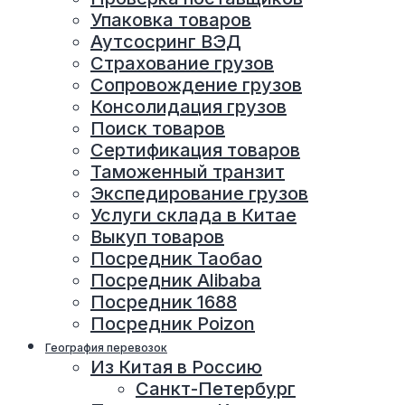
Упаковка товаров
Аутсосринг ВЭД
Страхование грузов
Сопровождение грузов
Консолидация грузов
Поиск товаров
Сертификация товаров
Таможенный транзит
Экспедирование грузов
Услуги склада в Китае
Выкуп товаров
Посредник Таобао
Посредник Alibaba
Посредник 1688
Посредник Poizon
География перевозок
Из Китая в Россию
Санкт-Петербург