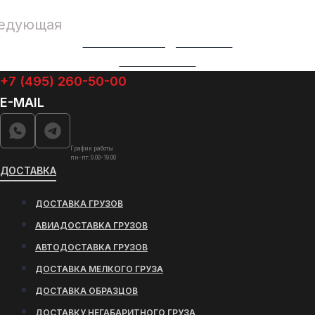
едующая
СМОТРЕТЬ ВИДЕООТЗЫВ
ВСЕ ОТЗЫВЫ
+7 (495) 260-50-00
E-MAIL
График работы
пн-пт: 9.00-19.00
ДОСТАВКА
ДОСТАВКА ГРУЗОВ
АВИАДОСТАВКА ГРУЗОВ
АВТОДОСТАВКА ГРУЗОВ
ДОСТАВКА МЕЛКОГО ГРУЗА
ДОСТАВКА ОБРАЗЦОВ
ДОСТАВКУ НЕГАБАРИТНОГО ГРУЗА