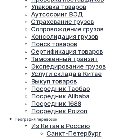
Упаковка товаров
Аутсосринг ВЭД
Страхование грузов
Сопровождение грузов
Консолидация грузов
Поиск товаров
Сертификация товаров
Таможенный транзит
Экспедирование грузов
Услуги склада в Китае
Выкуп товаров
Посредник Таобао
Посредник Alibaba
Посредник 1688
Посредник Poizon
География перевозок
Из Китая в Россию
Санкт-Петербург