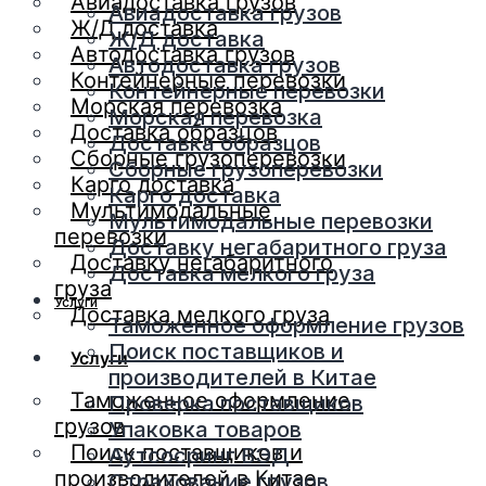
Авиадоставка грузов
Авиадоставка грузов
Ж/Д доставка
Ж/Д доставка
Автодоставка грузов
Автодоставка грузов
Контейнерные перевозки
Контейнерные перевозки
Морская перевозка
Морская перевозка
Доставка образцов
Доставка образцов
Сборные грузоперевозки
Сборные грузоперевозки
Карго доставка
Карго доставка
Мультимодальные
Мультимодальные перевозки
перевозки
Доставку негабаритного груза
Доставку негабаритного
Доставка мелкого груза
груза
Услуги
Доставка мелкого груза
Таможенное оформление грузов
Поиск поставщиков и
Услуги
производителей в Китае
Таможенное оформление
Проверка поставщиков
грузов
Упаковка товаров
Поиск поставщиков и
Аутсосринг ВЭД
производителей в Китае
Страхование грузов